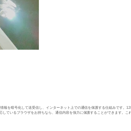
情報を暗号化して送受信し、インターネット上での通信を保護する仕組みです。128ビッ
対応しているブラウザをお持ちなら、通信内容を強力に保護することができます。こ