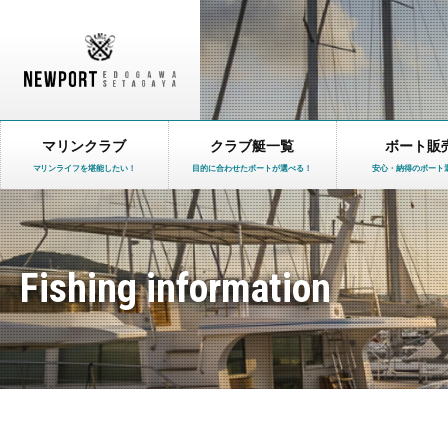
マリンクラブ
クラブ艇一覧
ボート販
マリンライフを堪能したい！
目的に合わせたボートが選べる！
安心・納得のボート
Fishing information