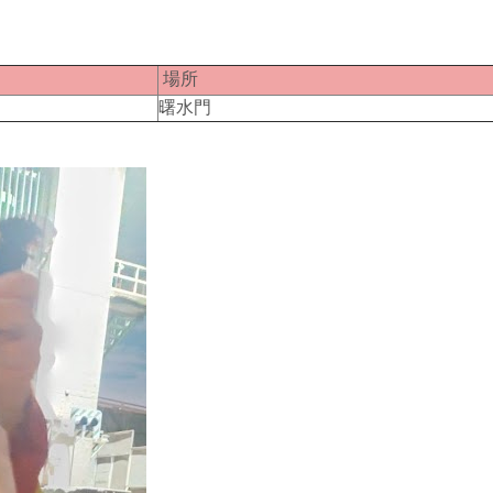
匹
場所
１
曙水門