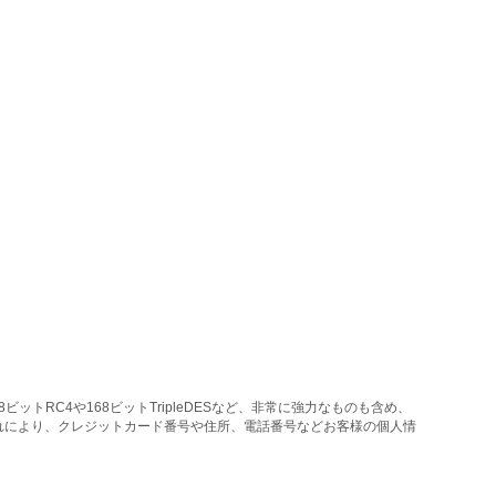
トRC4や168ビットTripleDESなど、非常に強力なものも含め、
れにより、クレジットカード番号や住所、電話番号などお客様の個人情