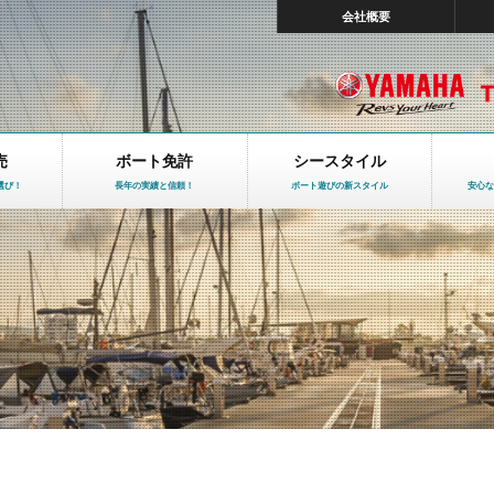
会社概要
売
ボート免許
シースタイル
選び！
長年の実績と信頼！
ボート遊びの新スタイル
安心な