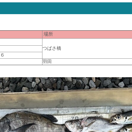
匹
場所
４
つばさ橋
１
１６
１
羽田