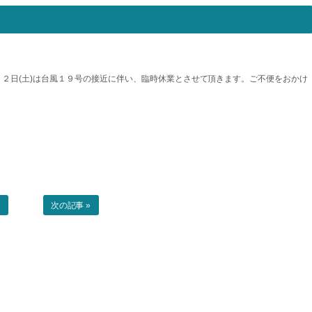
２日(土)は台風１９号の接近に伴い、臨時休業とさせて頂きます。ご不便をおかけ
事
次の記事 »