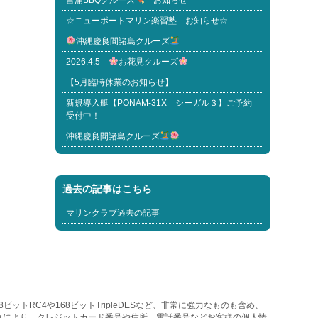
富浦BBQクルーズ
お知らせ
☆ニューポートマリン楽習塾 お知らせ☆
沖縄慶良間諸島クルーズ
2026.4.5
お花見クルーズ
【5月臨時休業のお知らせ】
新規導入艇【PONAM-31X シーガル３】ご予約
受付中！
沖縄慶良間諸島クルーズ
過去の記事はこちら
マリンクラブ過去の記事
トRC4や168ビットTripleDESなど、非常に強力なものも含め、
れにより、クレジットカード番号や住所、電話番号などお客様の個人情