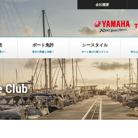
会社概要
売
ボート免許
シースタイル
選び！
長年の実績と信頼！
ボート遊びの新スタイル
安心な
e Club