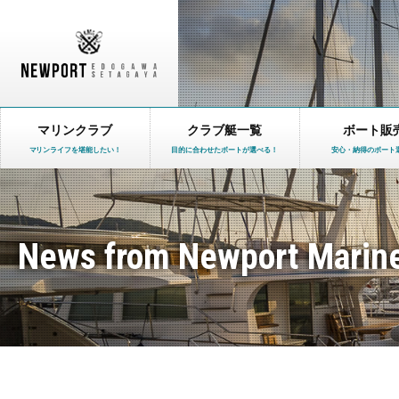
マリンクラブ
クラブ艇一覧
ボート販
マリンライフを堪能したい！
目的に合わせたボートが選べる！
安心・納得のボート
News from Newport Marin