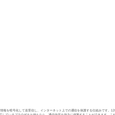
情報を暗号化して送受信し、インターネット上での通信を保護する仕組みです。128ビッ
対応しているブラウザをお持ちなら、通信内容を強力に保護することができます。こ