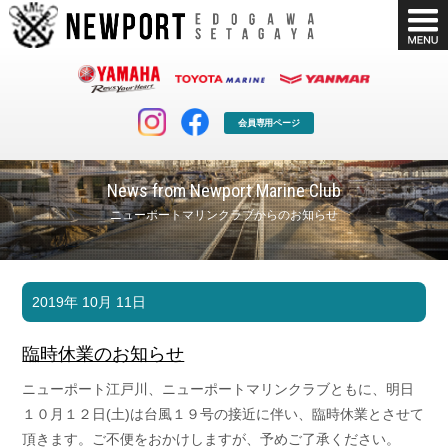
会員専用ページ
News from Newport Marine Club
ニューポートマリンクラブからのお知らせ
マリンクラブ
ボート販売
2019年 10月 11日
マリンライフを堪能したい！
安心・納得のボート選び！
ボート免許
シースタイル
臨時休業のお知らせ
長年の実績と信頼！
Sea-Style
ニューポート江戸川、ニューポートマリンクラブともに、明日
店舗情報
公式ブログ
１０月１２日(土)は台風１９号の接近に伴い、臨時休業とさせて
Shop Info.
Blog
頂きます。ご不便をおかけしますが、予めご了承ください。