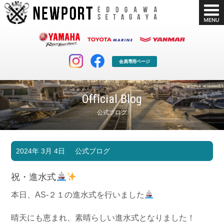
会員専用ページ
Official Blog
公式ブログ
マリンクラブ
ボート販売
2024年 3月 4日
公式ブログ
マリンライフを堪能したい！
安心・納得のボート選び！
ボート免許
シースタイル
祝・進水式
長年の実績と信頼！
Sea-Style
本日、AS-２１の進水式を行いました
店舗情報
公式ブログ
Shop Info.
Blog
晴天にも恵まれ、素晴らしい進水式となりました！