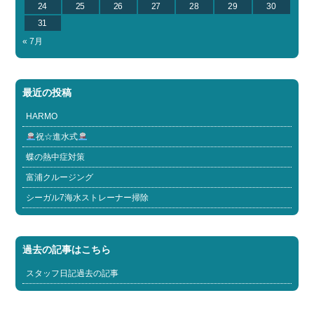
24
25
26
27
28
29
30
31
« 7月
最近の投稿
HARMO
祝☆進水式
蝶の熱中症対策
富浦クルージング
シーガル7海水ストレーナー掃除
過去の記事はこちら
スタッフ日記過去の記事