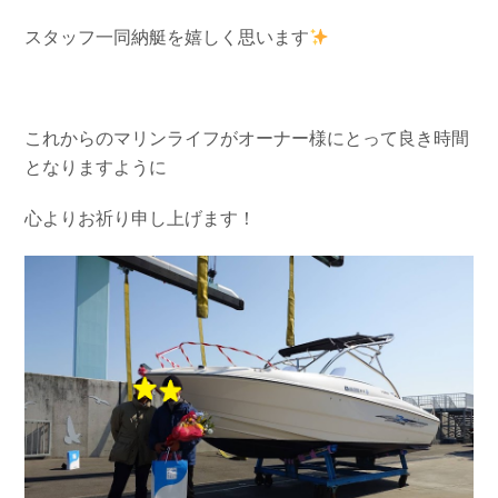
お問い合わせ
会社概要
スタッフ一同納艇を嬉しく思います
Contact us
Company
採用情報
リンク集
Recruit
Link
これからのマリンライフがオーナー様にとって良き時間
となりますように
心よりお祈り申し上げます！