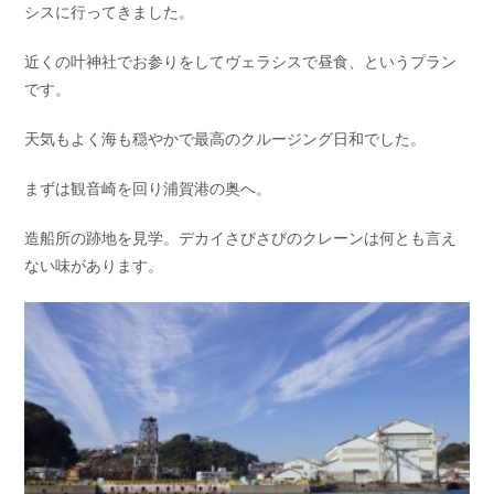
シスに行ってきました。
お問い合わせ
会社概要
Contact us
Company
近くの叶神社でお参りをしてヴェラシスで昼食、というプラン
です。
採用情報
リンク集
Recruit
Link
天気もよく海も穏やかで最高のクルージング日和でした。
まずは観音崎を回り浦賀港の奥へ。
造船所の跡地を見学。デカイさびさびのクレーンは何とも言え
ない味があります。