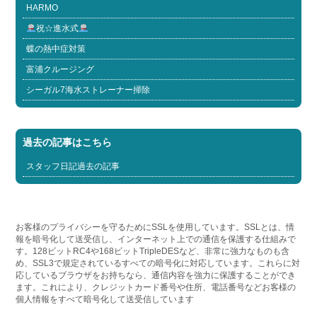
HARMO
祝☆進水式
蝶の熱中症対策
富浦クルージング
シーガル7海水ストレーナー掃除
過去の記事はこちら
スタッフ日記過去の記事
お客様のプライバシーを守るためにSSLを使用しています。SSLとは、情
報を暗号化して送受信し、インターネット上での通信を保護する仕組みで
す。128ビットRC4や168ビットTripleDESなど、非常に強力なものも含
め、SSL3で規定されているすべての暗号化に対応しています。これらに対
応しているブラウザをお持ちなら、通信内容を強力に保護することができ
ます。これにより、クレジットカード番号や住所、電話番号などお客様の
個人情報をすべて暗号化して送受信しています