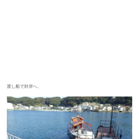
渡し船で対岸へ。