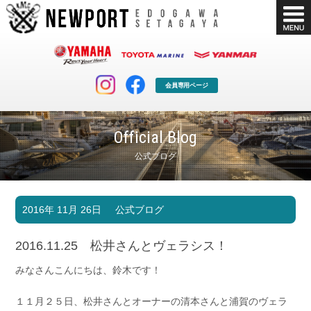
会員専用ページ
Official Blog
公式ブログ
マリンクラブ
ボート販売
2016年 11月 26日
公式ブログ
マリンライフを堪能したい！
安心・納得のボート選び！
ボート免許
シースタイル
2016.11.25 松井さんとヴェラシス！
長年の実績と信頼！
Sea-Style
みなさんこんにちは、鈴木です！
店舗情報
公式ブログ
Shop Info.
Blog
１１月２５日、松井さんとオーナーの清本さんと浦賀のヴェラ