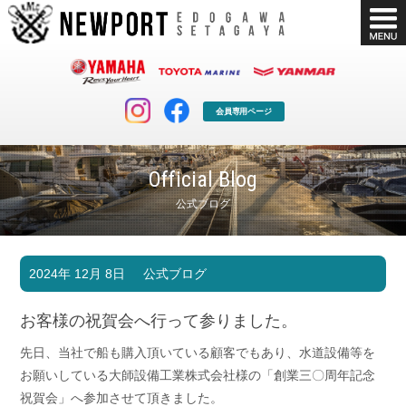
会員専用ページ
Official Blog
公式ブログ
マリンクラブ
ボート販売
2024年 12月 8日
公式ブログ
マリンライフを堪能したい！
安心・納得のボート選び！
ボート免許
シースタイル
お客様の祝賀会へ行って参りました。
長年の実績と信頼！
Sea-Style
先日、当社で船も購入頂いている顧客でもあり、水道設備等を
店舗情報
公式ブログ
お願いしている大師設備工業株式会社様の「創業三〇周年記念
Shop Info.
Blog
祝賀会」へ参加させて頂きました。