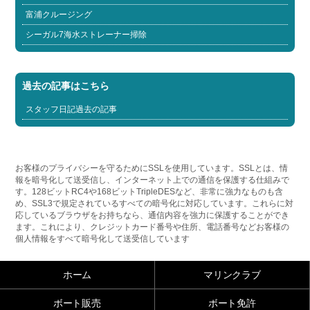
富浦クルージング
シーガル7海水ストレーナー掃除
過去の記事はこちら
スタッフ日記過去の記事
お客様のプライバシーを守るためにSSLを使用しています。SSLとは、情
報を暗号化して送受信し、インターネット上での通信を保護する仕組みで
す。128ビットRC4や168ビットTripleDESなど、非常に強力なものも含
め、SSL3で規定されているすべての暗号化に対応しています。これらに対
応しているブラウザをお持ちなら、通信内容を強力に保護することができ
ます。これにより、クレジットカード番号や住所、電話番号などお客様の
個人情報をすべて暗号化して送受信しています
ホーム
マリンクラブ
ボート販売
ボート免許