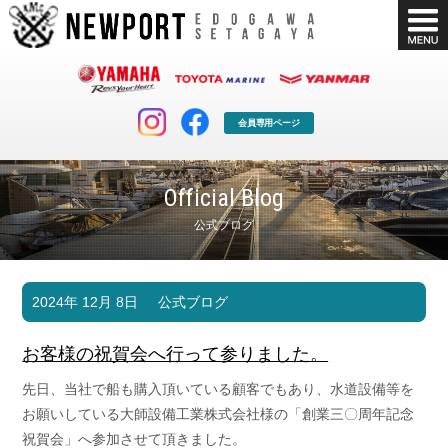
会員専用ページ
Official Blog
公式ブログ
マリンクラブ
ボート販売
2024年 12月 8日
公式ブログ
マリンライフを堪能したい！
安心・納得のボート選び！
ボート免許
シースタイル
お客様の祝賀会へ行って参りました。
長年の実績と信頼！
Sea-Style
先日、当社で船も購入頂いている顧客でもあり、水道設備等を
店舗情報
公式ブログ
お願いしている大師設備工業株式会社様の「創業三〇周年記念
Shop Info.
Blog
祝賀会」へ参加させて頂きました。