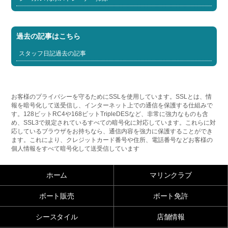
過去の記事はこちら
スタッフ日記過去の記事
お客様のプライバシーを守るためにSSLを使用しています。SSLとは、情
報を暗号化して送受信し、インターネット上での通信を保護する仕組みで
す。128ビットRC4や168ビットTripleDESなど、非常に強力なものも含
め、SSL3で規定されているすべての暗号化に対応しています。これらに対
応しているブラウザをお持ちなら、通信内容を強力に保護することができ
ます。これにより、クレジットカード番号や住所、電話番号などお客様の
個人情報をすべて暗号化して送受信しています
ホーム
マリンクラブ
ボート販売
ボート免許
シースタイル
店舗情報