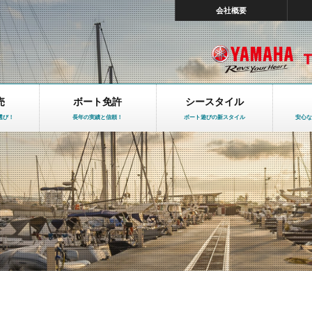
会社概要
売
ボート免許
シースタイル
選び！
長年の実績と信頼！
ボート遊びの新スタイル
安心な