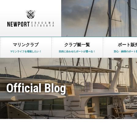
マリンクラブ
クラブ艇一覧
ボート販
マリンライフを堪能したい！
目的に合わせたボートが選べる！
安心・納得のボート
Official Blog