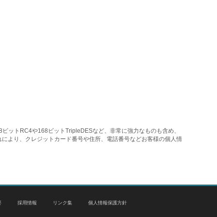
トRC4や168ビットTripleDESなど、非常に強力なものも含め、
れにより、クレジットカード番号や住所、電話番号などお客様の個人情
要
採用情報
リンク集
個人情報保護方針