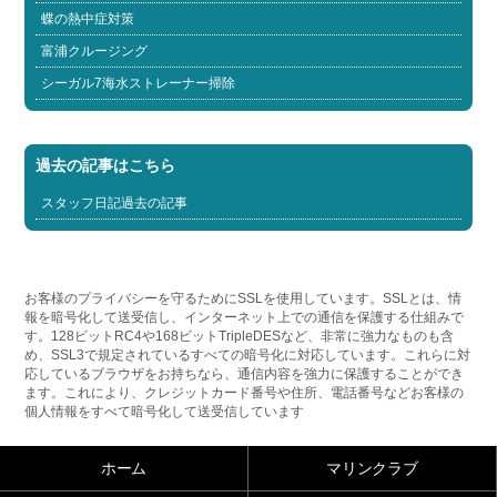
蝶の熱中症対策
富浦クルージング
シーガル7海水ストレーナー掃除
過去の記事はこちら
スタッフ日記過去の記事
お客様のプライバシーを守るためにSSLを使用しています。SSLとは、情
報を暗号化して送受信し、インターネット上での通信を保護する仕組みで
す。128ビットRC4や168ビットTripleDESなど、非常に強力なものも含
め、SSL3で規定されているすべての暗号化に対応しています。これらに対
応しているブラウザをお持ちなら、通信内容を強力に保護することができ
ます。これにより、クレジットカード番号や住所、電話番号などお客様の
個人情報をすべて暗号化して送受信しています
ホーム
マリンクラブ