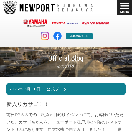
会員専用ページ
Official Blog
公式ブログ
マリンクラブ
ボート販売
2025年 3月 16日
公式ブログ
マリンライフを堪能したい！
安心・納得のボート選び！
ボート免許
シースタイル
新入りカサゴ！！
長年の実績と信頼！
Sea-Style
前日DY５３での、根魚五目釣りイベントにて、お客様にいただ
店舗情報
公式ブログ
いた、カサゴちゃんを、ニューポート江戸川の２階のレストラ
Shop Info.
Blog
ントリムにあります、巨大水槽に仲間入りしました！ 最