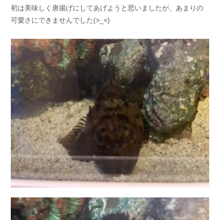
初は美味しく唐揚げにしてあげようと思いましたが、あまりの
お問い合わせ
会社概要
可愛さにできませんでした(>_<)
Contact us
Company
採用情報
リンク集
Recruit
Link