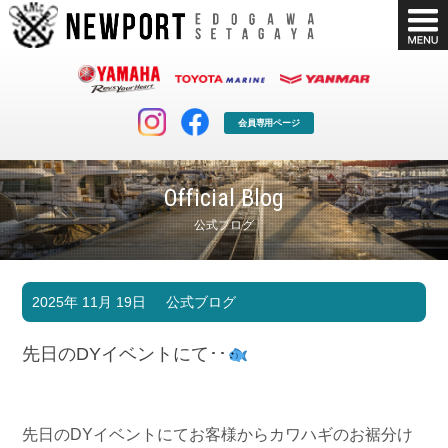
会員専用ページ
Official Blog
公式ブログ
マリンクラブ
ボート販売
2025年 11月 19日
公式ブログ
マリンライフを堪能したい！
安心・納得のボート選び！
ボート免許
シースタイル
先日のDYイベントにて･･
長年の実績と信頼！
Sea-Style
店舗情報
公式ブログ
Shop Info.
Blog
先日のDYイベントにてお客様からカワハギのお裾分け