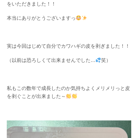
をいただきました！！
お問い合わせ
会社概要
Contact us
Company
本当にありがとうございますっ
採用情報
リンク集
Recruit
Link
実は今回はじめて自分でカワハギの皮を剥ぎました！！
（以前は恐ろしくて出来ませんでした…
笑）
私もこの数年で成長したのか気持ちよくメリメリっと皮
を剥ぐことが出来ました～