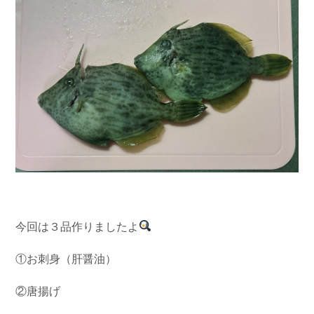
今回は３品作りましたよ
①お刺身（肝醤油）
②唐揚げ