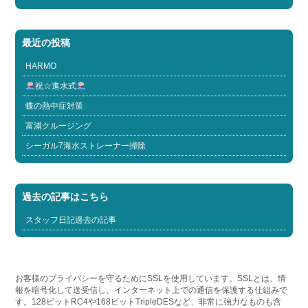
最近の投稿
HARMO
祝☆進水式
蝶の熱中症対策
富浦クルージング
シーガル7海水ストレーナー掃除
過去の記事はこちら
スタッフ日記過去の記事
お客様のプライバシーを守るためにSSLを使用しています。SSLとは、情
報を暗号化して送受信し、インターネット上での通信を保護する仕組みで
す。128ビットRC4や168ビットTripleDESなど、非常に強力なものも含