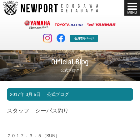
会員専用ページ
Official Blog
公式ブログ
マリンクラブ
ボート販売
2017年 3月 5日
公式ブログ
マリンライフを堪能したい！
安心・納得のボート選び！
ボート免許
シースタイル
スタッフ シーバス釣り
長年の実績と信頼！
Sea-Style
店舗情報
公式ブログ
Shop Info.
Blog
２０１７．３．５（SUN）