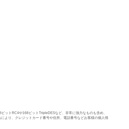
トRC4や168ビットTripleDESなど、非常に強力なものも含め、
れにより、クレジットカード番号や住所、電話番号などお客様の個人情