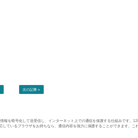
事
次の記事 »
情報を暗号化して送受信し、インターネット上での通信を保護する仕組みです。128ビッ
対応しているブラウザをお持ちなら、通信内容を強力に保護することができます。こ