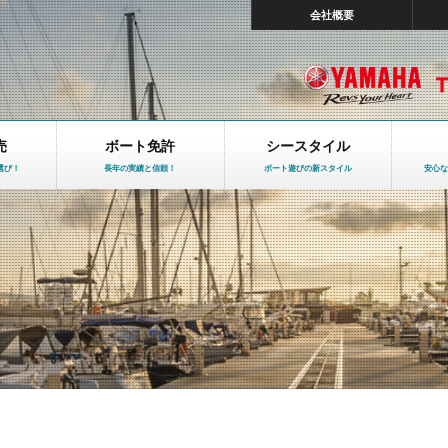
会社概要
売
ボート免許
シースタイル
選び！
長年の実績と信頼！
ボート遊びの新スタイル
安心な