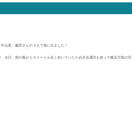
、中山君、藤田さんの３人で海に出ました！
が、当日、南の風が１０メートル近く吹いていたため京浜運河を使って横浜方面の写