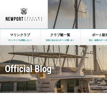
マリンクラブ
クラブ艇一覧
ボート販
マリンライフを堪能したい！
目的に合わせたボートが選べる！
安心・納得のボート
Official Blog