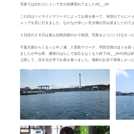
写真では伝わりにくいですが結構荒れてましたm(_ _)m
この日はベイサイドマリーナによってお昼を食べて、休憩がてらにベ
ョップを見に行きました。なかなか珍しい生き物が沢山居ましたのでよか
２日目の２８日は風も比較的穏やかで前回、写真をとりにいけなかっ
千葉方面からぐるっと中ノ瀬、八景島マリーナ、羽田空港のほうを回
ましたが中山君、痛恨のばらしで反応もなくなり終了m(_ _)m今回
上陸して、活き活き亭でお昼を食べました。海鮮のお店で美味しかっ