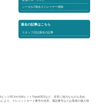
富浦クルージング
シーガル7海水ストレーナー掃除
過去の記事はこちら
スタッフ日記過去の記事
トRC4や168ビットTripleDESなど、非常に強力なものも含め、
れにより、クレジットカード番号や住所、電話番号などお客様の個人情