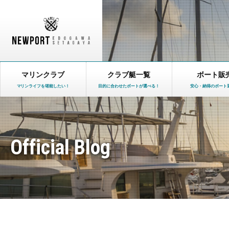
マリンクラブ
クラブ艇一覧
ボート販
マリンライフを堪能したい！
目的に合わせたボートが選べる！
安心・納得のボート
Official Blog