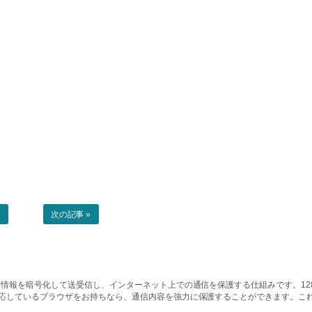
事
次の記事 »
情報を暗号化して送受信し、インターネット上での通信を保護する仕組みです。128ビッ
対応しているブラウザをお持ちなら、通信内容を強力に保護することができます。こ