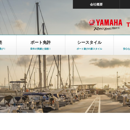
会社概要
売
ボート免許
シースタイル
選び！
長年の実績と信頼！
ボート遊びの新スタイル
安心な