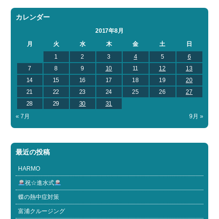
カレンダー
2017年8月
月
火
水
木
金
土
日
1
2
3
4
5
6
7
8
9
10
11
12
13
14
15
16
17
18
19
20
21
22
23
24
25
26
27
28
29
30
31
« 7月
9月 »
最近の投稿
HARMO
祝☆進水式
蝶の熱中症対策
富浦クルージング