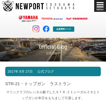
会員専用ページ
Official Blog
公式ブログ
マリンクラブ
ボート販売
2017年 8月 27日
公式ブログ
マリンライフを堪能したい！
安心・納得のボート選び！
ボート免許
シースタイル
STR-21・トップガン ラストラン
長年の実績と信頼！
Sea-Style
マリンクラブのレンタル艇でしたＳＴＲ-２１シーガル２９とト
店舗情報
公式ブログ
ップガンが本日をもちまして引退します。
Shop Info.
Blog