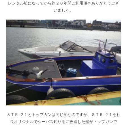
レンタル艇になってから約２０年間ご利用頂きありがとうござ
お問い合わせ
会社概要
いました。
Contact us
Company
採用情報
リンク集
Recruit
Link
ＳＴＲ-２１とトップガンは同じ船なのですが、ＳＴＲ-２１を社
長オリジナルでシーバス釣り用に改造した船がトップガンで