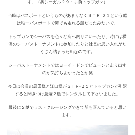
す。（奥シーガル２９・手前トップガン）
当時はバスボートというものがあまりなくＳＴＲ-２１という船
は唯一バスボートで海でも走れる船だったみたいで、
トップガンでシーバスを色々な所へ釣りにいったり、時には横
浜のシーバストーナメントに参加したりと社長の思い入れがた
くさん詰まった船なのです。
シーバストーナメントではヨーイ・ドンでビューンと走り出す
のが気持ちよかったとか笑
今日は会員の黒田様と江口様がＳＴＲ-２１とトップガンが引退
すると聞きつけ急遽２艇でレンタルして下さいました。
最後に２艇でラストクルージングできて船も喜んでいると思い
ます。