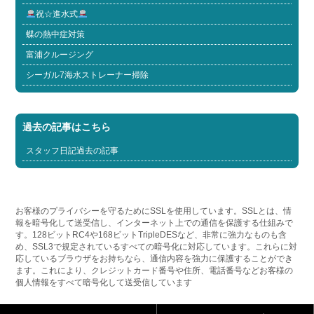
祝☆進水式
蝶の熱中症対策
富浦クルージング
シーガル7海水ストレーナー掃除
過去の記事はこちら
スタッフ日記過去の記事
お客様のプライバシーを守るためにSSLを使用しています。SSLとは、情
報を暗号化して送受信し、インターネット上での通信を保護する仕組みで
す。128ビットRC4や168ビットTripleDESなど、非常に強力なものも含
め、SSL3で規定されているすべての暗号化に対応しています。これらに対
応しているブラウザをお持ちなら、通信内容を強力に保護することができ
ます。これにより、クレジットカード番号や住所、電話番号などお客様の
個人情報をすべて暗号化して送受信しています