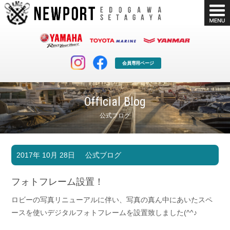
会員専用ページ
Official Blog
公式ブログ
マリンクラブ
ボート販売
2017年 10月 28日
公式ブログ
マリンライフを堪能したい！
安心・納得のボート選び！
ボート免許
シースタイル
フォトフレーム設置！
長年の実績と信頼！
Sea-Style
ロビーの写真リニューアルに伴い、写真の真ん中にあいたスペ
店舗情報
公式ブログ
ースを使いデジタルフォトフレームを設置致しました(^^♪
Shop Info.
Blog