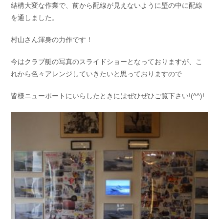
結構大変な作業で、前から配線が見えないように壁の中に配線
お問い合わせ
会社概要
を通しました。
Contact us
Company
村山さん渾身の力作です！
採用情報
リンク集
Recruit
Link
今はクラブ艇の写真のスライドショーとなっておりますが、こ
れから色々アレンジしていきたいと思っておりますので
皆様ニューポートにいらしたときにはぜひぜひご覧下さい!(^^)!