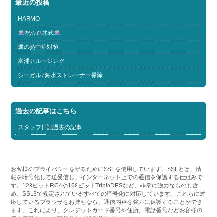
最近の投稿
HARMO
祝☆進水式
蝶の熱中症対策
富浦クルージング
シーガル7海水ストレーナー掃除
過去の記事はこちら
スタッフ日記過去の記事
お客様のプライバシーを守るためにSSLを使用しています。SSLとは、情
報を暗号化して送受信し、インターネット上での通信を保護する仕組みで
す。128ビットRC4や168ビットTripleDESなど、非常に強力なものも含
め、SSL3で規定されているすべての暗号化に対応しています。これらに対
応しているブラウザをお持ちなら、通信内容を強力に保護することができ
ます。これにより、クレジットカード番号や住所、電話番号などお客様の