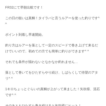
お問い合わせ
会社概要
FR32にて早朝出航です！
Contact us
Company
この日の狙いは真鯛！タイラバと言うルアーを使った釣りです^
採用情報
リンク集
^
Recruit
Link
ポイント到着し早速開始。
釣り方はルアーを落として一定のスピードで巻き上げて来るだ
けでいいので、初めての方でも簡単に釣りができます^ ^
それでも条件が揃わないとなかなか釣れません…
落として巻いてをひたすらやり続け、しばらくして待望のアタ
リ^ ^
1キロちょっとぐらいの真鯛が上がって来ました！矢吹様、流石
です^ ^
そのあともひたすら巻き続けると矢吹様にヒット！