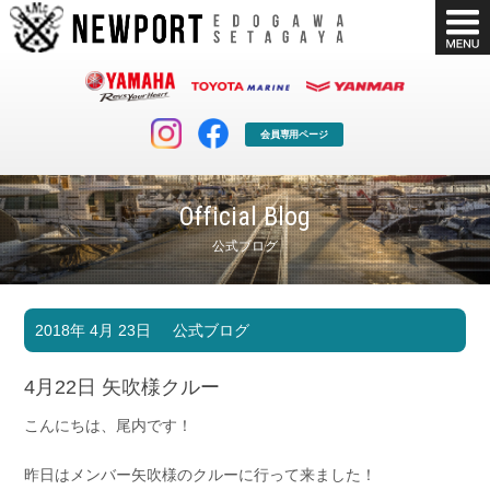
会員専用ページ
Official Blog
公式ブログ
マリンクラブ
ボート販売
2018年 4月 23日
公式ブログ
マリンライフを堪能したい！
安心・納得のボート選び！
ボート免許
シースタイル
4月22日 矢吹様クルー
長年の実績と信頼！
Sea-Style
こんにちは、尾内です！
店舗情報
公式ブログ
Shop Info.
Blog
昨日はメンバー矢吹様のクルーに行って来ました！