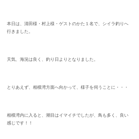
お問い合わせ
会社概要
Contact us
Company
本日は、清田様・村上様・ゲストのかた１名で、シイラ釣りへ
採用情報
リンク集
行きました。
Recruit
Link
天気、海況は良く、釣り日よりとなりました。
とりあえず、相模湾方面へ向かって、様子を伺うことに・・・
相模湾内に入ると、潮目はイマイチでしたが、鳥も多く、良い
感じです！！