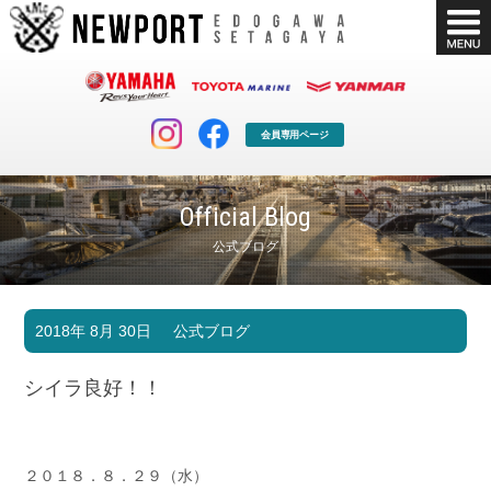
会員専用ページ
Official Blog
公式ブログ
マリンクラブ
ボート販売
2018年 8月 30日
公式ブログ
マリンライフを堪能したい！
安心・納得のボート選び！
ボート免許
シースタイル
シイラ良好！！
長年の実績と信頼！
Sea-Style
店舗情報
公式ブログ
Shop Info.
Blog
２０１８．８．２９（水）