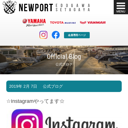
会員専用ページ
Official Blog
公式ブログ
マリンクラブ
ボート販売
2019年 2月 7日
公式ブログ
マリンライフを堪能したい！
安心・納得のボート選び！
ボート免許
シースタイル
☆Instagramやってます☆
長年の実績と信頼！
Sea-Style
店舗情報
公式ブログ
Shop Info.
Blog