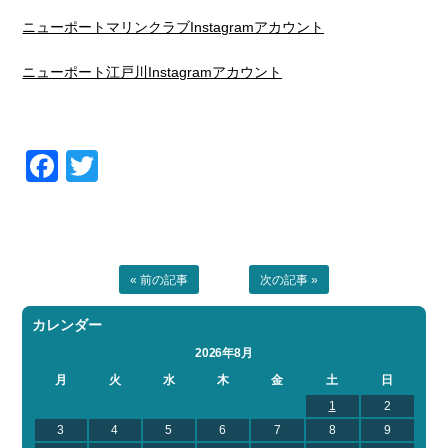
ニューポートマリンクラブInstagramアカウント
ニューポート江戸川Instagramアカウント
Facebook
Twitter
« 前の記事
次の記事 »
カレンダー
2026年8月
月
火
水
木
金
土
日
1
2
3
4
5
6
7
8
9