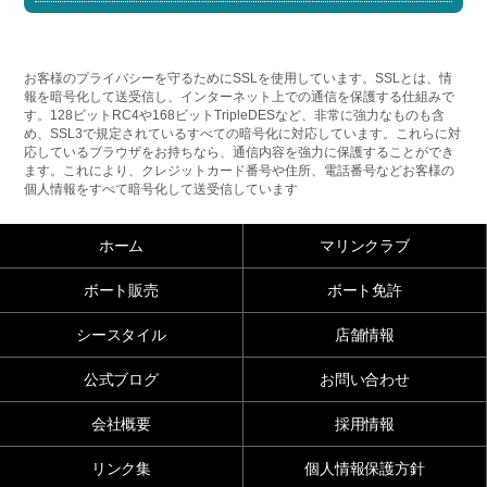
お客様のプライバシーを守るためにSSLを使用しています。SSLとは、情
報を暗号化して送受信し、インターネット上での通信を保護する仕組みで
す。128ビットRC4や168ビットTripleDESなど、非常に強力なものも含
め、SSL3で規定されているすべての暗号化に対応しています。これらに対
応しているブラウザをお持ちなら、通信内容を強力に保護することができ
ます。これにより、クレジットカード番号や住所、電話番号などお客様の
個人情報をすべて暗号化して送受信しています
ホーム
マリンクラブ
ボート販売
ボート免許
シースタイル
店舗情報
公式ブログ
お問い合わせ
会社概要
採用情報
リンク集
個人情報保護方針