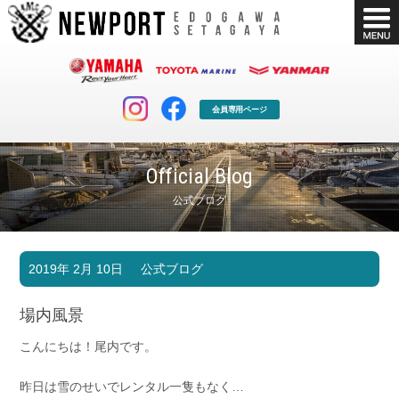
会員専用ページ
Official Blog
公式ブログ
マリンクラブ
ボート販売
2019年 2月 10日
公式ブログ
マリンライフを堪能したい！
安心・納得のボート選び！
ボート免許
シースタイル
場内風景
長年の実績と信頼！
Sea-Style
こんにちは！尾内です。
店舗情報
公式ブログ
Shop Info.
Blog
昨日は雪のせいでレンタル一隻もなく…