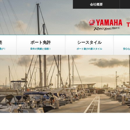
会社概要
売
ボート免許
シースタイル
選び！
長年の実績と信頼！
ボート遊びの新スタイル
安心な