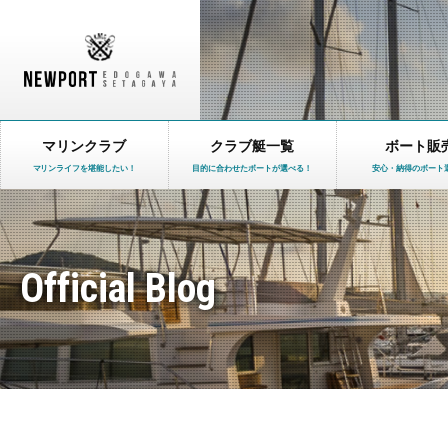
マリンクラブ
クラブ艇一覧
ボート販
マリンライフを堪能したい！
目的に合わせたボートが選べる！
安心・納得のボート
Official Blog