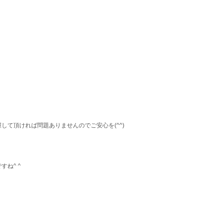
て頂ければ問題ありませんのでご安心を(^^)
ね^ ^