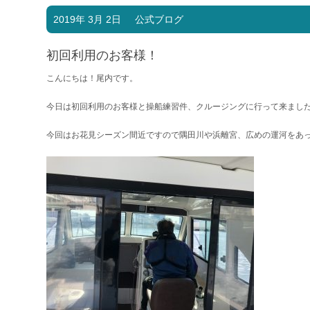
2019年 3月 2日
公式ブログ
初回利用のお客様！
こんにちは！尾内です。
今日は初回利用のお客様と操船練習件、クルージングに行って来ました^
今回はお花見シーズン間近ですので隅田川や浜離宮、広めの運河をあ