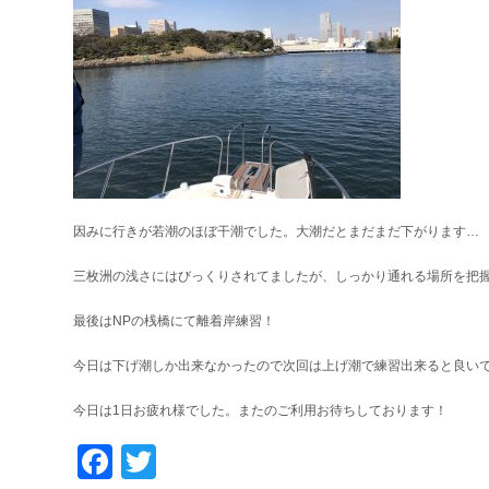
因みに行きが若潮のほぼ干潮でした。大潮だとまだまだ下がります…
三枚洲の浅さにはびっくりされてましたが、しっかり通れる場所を把握し
最後はNPの桟橋にて離着岸練習！
今日は下げ潮しか出来なかったので次回は上げ潮で練習出来ると良いです
今日は1日お疲れ様でした。またのご利用お待ちしております！
Facebook
Twitter