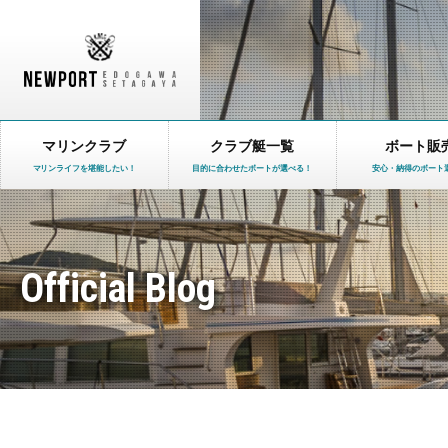
マリンクラブ
クラブ艇一覧
ボート販
マリンライフを堪能したい！
目的に合わせたボートが選べる！
安心・納得のボート
Official Blog