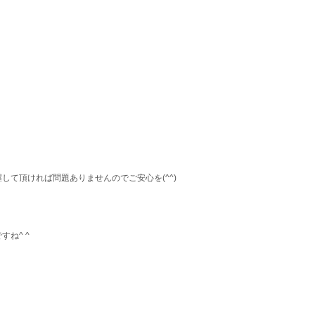
て頂ければ問題ありませんのでご安心を(^^)
ね^ ^