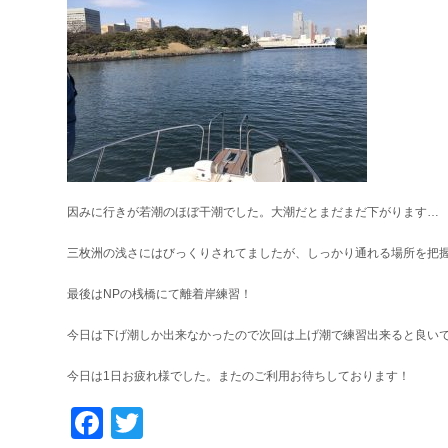
因みに行きが若潮のほぼ干潮でした。大潮だとまだまだ下がります…
三枚洲の浅さにはびっくりされてましたが、しっかり通れる場所を把握し
最後はNPの桟橋にて離着岸練習！
今日は下げ潮しか出来なかったので次回は上げ潮で練習出来ると良いです
今日は1日お疲れ様でした。またのご利用お待ちしております！
Facebook
Twitter