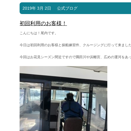
2019年 3月 2日
公式ブログ
初回利用のお客様！
こんにちは！尾内です。
今日は初回利用のお客様と操船練習件、クルージングに行って来ました^
今回はお花見シーズン間近ですので隅田川や浜離宮、広めの運河をあ