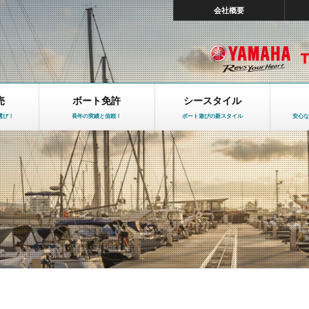
会社概要
売
ボート免許
シースタイル
選び！
長年の実績と信頼！
ボート遊びの新スタイル
安心な