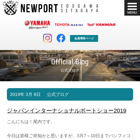
会員専用ページ
Official Blog
公式ブログ
マリンクラブ
ボート販売
2019年 3月 8日
公式ブログ
マリンライフを堪能したい！
安心・納得のボート選び！
ボート免許
シースタイル
ジャパンインターナショナルボートショー2019
長年の実績と信頼！
Sea-Style
こんにちは！尾内です。
店舗情報
公式ブログ
Shop Info.
Blog
今日は皆様ご存知かと思いますが、3月7～10日までパシフィコ