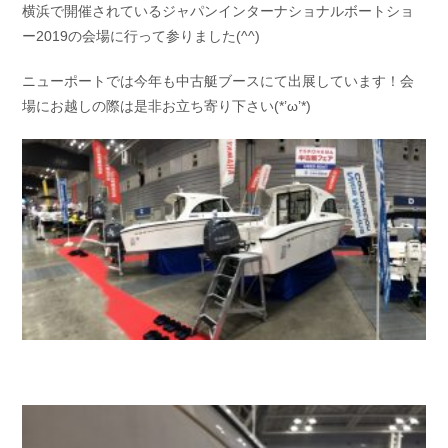
横浜で開催されているジャパンインターナショナルボートショ
お問い合わせ
会社概要
ー2019の会場に行って参りました(^^)
Contact us
Company
ニューポートでは今年も中古艇ブースにて出展しています！会
採用情報
リンク集
Recruit
Link
場にお越しの際は是非お立ち寄り下さい(*’ω’*)