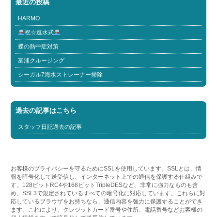
最近の投稿
HARMO
祝☆進水式
蝶の熱中症対策
富浦クルージング
シーガル7海水ストレーナー掃除
過去の記事はこちら
スタッフ日記過去の記事
お客様のプライバシーを守るためにSSLを使用しています。SSLとは、情
報を暗号化して送受信し、インターネット上での通信を保護する仕組みで
す。128ビットRC4や168ビットTripleDESなど、非常に強力なものも含
め、SSL3で規定されているすべての暗号化に対応しています。これらに対
応しているブラウザをお持ちなら、通信内容を強力に保護することができ
ます。これにより、クレジットカード番号や住所、電話番号などお客様の