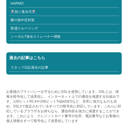
HARMO
祝☆進水式
蝶の熱中症対策
富浦クルージング
シーガル7海水ストレーナー掃除
過去の記事はこちら
スタッフ日記過去の記事
お客様のプライバシーを守るためにSSLを使用しています。SSLとは、情
報を暗号化して送受信し、インターネット上での通信を保護する仕組みで
す。128ビットRC4や168ビットTripleDESなど、非常に強力なものも含
め、SSL3で規定されているすべての暗号化に対応しています。これらに対
応しているブラウザをお持ちなら、通信内容を強力に保護することができ
ます。これにより、クレジットカード番号や住所、電話番号などお客様の
個人情報をすべて暗号化して送受信しています