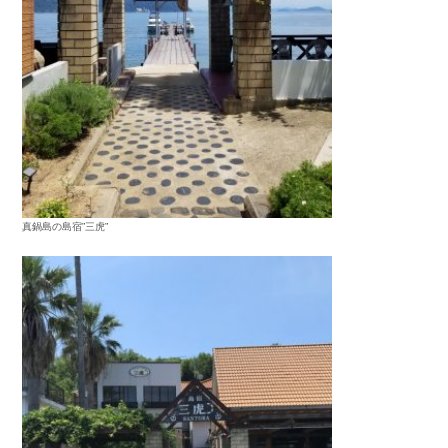
真鍋島の島宿”三虎”