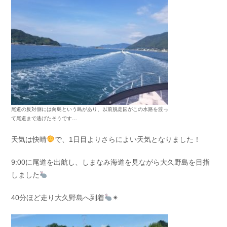
お問い合わせ
会社概要
Contact us
Company
採用情報
リンク集
Recruit
Link
尾道の反対側には向島という島があり、以前脱走囚がこの水路を渡っ
て尾道まで逃げたそうです…
天気は快晴
で、1日目よりさらによい天気となりました！
9:00に尾道を出航し、しまなみ海道を見ながら大久野島を目指
しました
40分ほど走り大久野島へ到着
✴