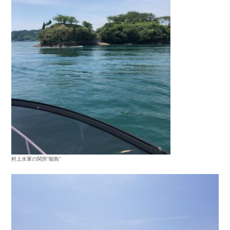
村上水軍の関所”能島”