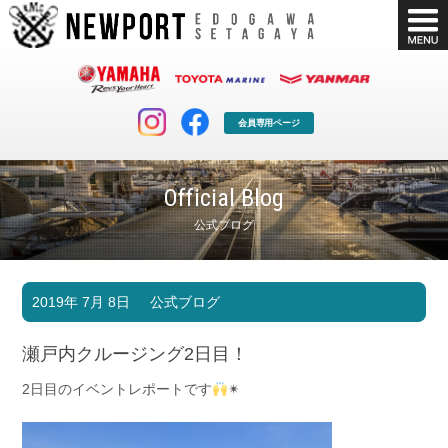
会員専用ページ
Official Blog
公式ブログ
マリンクラブ
ボート販売
2019年 7月 8日
公式ブログ
マリンライフを堪能したい！
安心・納得のボート選び！
ボート免許
シースタイル
瀬戸内クルージング2日目！
長年の実績と信頼！
Sea-Style
2日目のイベントレポートです
✴
店舗情報
公式ブログ
Shop Info.
Blog