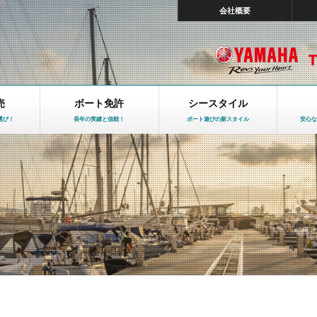
会社概要
売
ボート免許
シースタイル
選び！
長年の実績と信頼！
ボート遊びの新スタイル
安心な