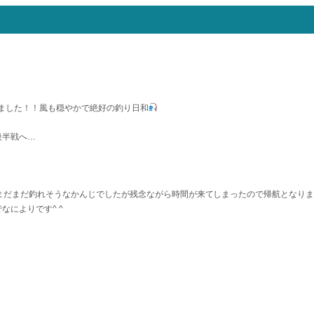
りました！！風も穏やかで絶好の釣り日和
後半戦へ…
まだまだ釣れそうなかんじでしたが残念ながら時間が来てしまったので帰航となり
によりです^ ^