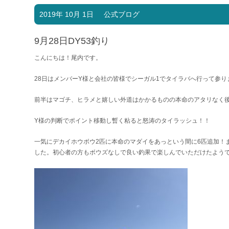
2019年 10月 1日
公式ブログ
9月28日DY53釣り
こんにちは！尾内です。
28日はメンバーY様と会社の皆様でシーガル1でタイラバへ行って参
前半はマゴチ、ヒラメと嬉しい外道はかかるものの本命のアタリなく
Y様の判断でポイント移動し暫く粘ると怒涛のタイラッシュ！！
一気にデカイホウボウ2匹に本命のマダイをあっという間に6匹追加！
した。初心者の方もボウズなしで良い釣果で楽しんでいただけたようでな