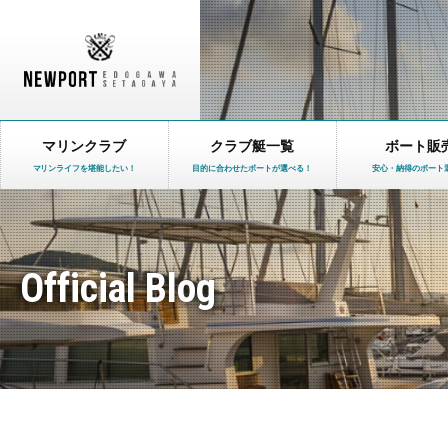
マリンクラブ
クラブ艇一覧
ボート販
マリンライフを堪能したい！
目的に合わせたボートが選べる！
安心・納得のボート
Official Blog