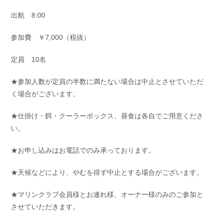
お問い合わせ
会社概要
出航 8:00
Contact us
Company
参加費 ￥7,000（税抜）
採用情報
リンク集
Recruit
Link
定員 10名
★参加人数が定員の半数に満たない場合は中止とさせていただ
く場合がございます。
★仕掛け・餌・クーラーボックス、昼食は各自でご用意くださ
い。
★お申し込みはお電話でのみ承っております。
★天候などにより、やむを得ず中止とする場合がございます。
★マリンクラブ会員様とお連れ様、オーナー様のみのご参加と
させていただきます。