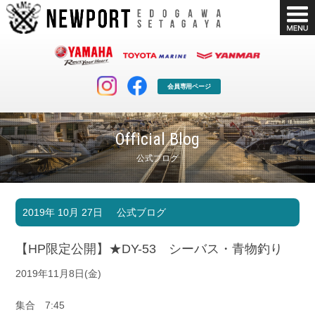
会員専用ページ
Official Blog
公式ブログ
マリンクラブ
ボート販売
2019年 10月 27日
公式ブログ
マリンライフを堪能したい！
安心・納得のボート選び！
ボート免許
シースタイル
【HP限定公開】★DY-53 シーバス・青物釣り
長年の実績と信頼！
Sea-Style
2019年11月8日(金)
店舗情報
公式ブログ
Shop Info.
Blog
集合 7:45