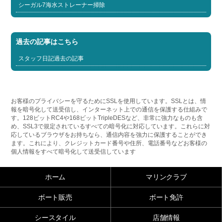
シーガル7海水ストレーナー掃除
過去の記事はこちら
スタッフ日記過去の記事
お客様のプライバシーを守るためにSSLを使用しています。SSLとは、情
報を暗号化して送受信し、インターネット上での通信を保護する仕組みで
す。128ビットRC4や168ビットTripleDESなど、非常に強力なものも含
め、SSL3で規定されているすべての暗号化に対応しています。これらに対
応しているブラウザをお持ちなら、通信内容を強力に保護することができ
ます。これにより、クレジットカード番号や住所、電話番号などお客様の
個人情報をすべて暗号化して送受信しています
ホーム
マリンクラブ
ボート販売
ボート免許
シースタイル
店舗情報