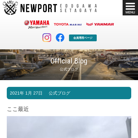
会員専用ページ
Official Blog
公式ブログ
マリンクラブ
ボート販売
2021年 1月 27日
公式ブログ
マリンライフを堪能したい！
安心・納得のボート選び！
ボート免許
シースタイル
ここ最近
長年の実績と信頼！
Sea-Style
店舗情報
公式ブログ
Shop Info.
Blog