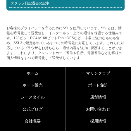
スタッフ日記過去の記事
お客様のプライバシーを守るためにSSLを使用しています。SSLとは、情
報を暗号化して送受信し、インターネット上での通信を保護する仕組みで
す。128ビットRC4や168ビットTripleDESなど、非常に強力なものも含
め、SSL3で規定されているすべての暗号化に対応しています。これらに対
応しているブラウザをお持ちなら、通信内容を強力に保護することができ
ます。これにより、クレジットカード番号や住所、電話番号などお客様の
個人情報をすべて暗号化して送受信しています
ホーム
マリンクラブ
ボート販売
ボート免許
シースタイル
店舗情報
公式ブログ
お問い合わせ
会社概要
採用情報