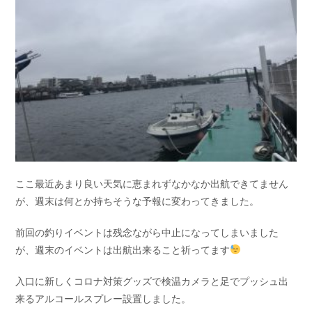
お問い合わせ
会社概要
Contact us
Company
採用情報
リンク集
Recruit
Link
ここ最近あまり良い天気に恵まれずなかなか出航できてません
が、週末は何とか持ちそうな予報に変わってきました。
前回の釣りイベントは残念ながら中止になってしまいました
が、週末のイベントは出航出来ること祈ってます
入口に新しくコロナ対策グッズで検温カメラと足でプッシュ出
来るアルコールスプレー設置しました。