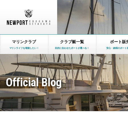
マリンクラブ
クラブ艇一覧
ボート販
マリンライフを堪能したい！
目的に合わせたボートが選べる！
安心・納得のボート
Official Blog