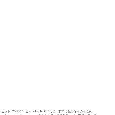
トRC4や168ビットTripleDESなど、非常に強力なものも含め、