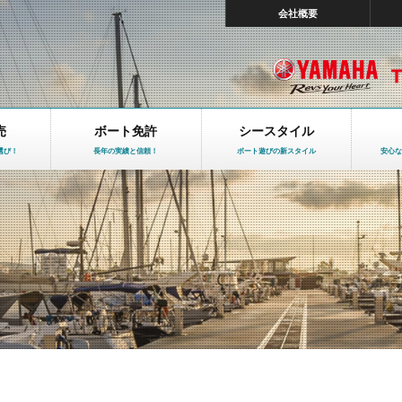
会社概要
売
ボート免許
シースタイル
選び！
長年の実績と信頼！
ボート遊びの新スタイル
安心な