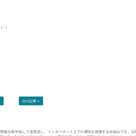
さい！
事
次の記事 »
情報を暗号化して送受信し、インターネット上での通信を保護する仕組みです。128ビッ