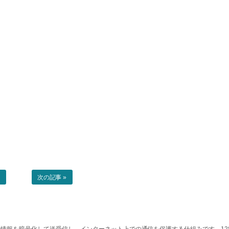
事
次の記事 »