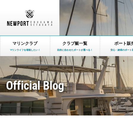
マリンクラブ
クラブ艇一覧
ボート販
マリンライフを堪能したい！
目的に合わせたボートが選べる！
安心・納得のボート
Official Blog