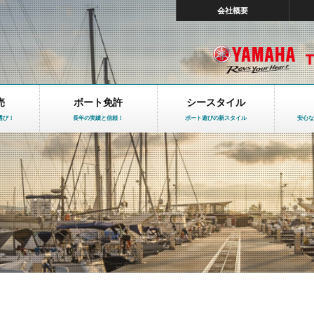
会社概要
売
ボート免許
シースタイル
選び！
長年の実績と信頼！
ボート遊びの新スタイル
安心な