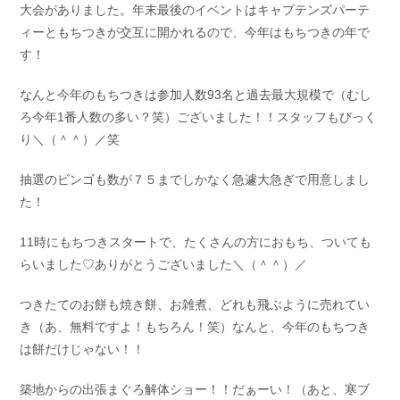
大会がありました。年末最後のイベントはキャプテンズパーテ
お問い合わせ
会社概要
ィーともちつきが交互に開かれるので、今年はもちつきの年で
Contact us
Company
す！
採用情報
リンク集
Recruit
Link
なんと今年のもちつきは参加人数93名と過去最大規模で（むし
ろ今年1番人数の多い？笑）ございました！！スタッフもびっく
り＼（＾＾）／笑
抽選のビンゴも数が７５までしかなく急遽大急ぎで用意しまし
た！
11時にもちつきスタートで、たくさんの方におもち、ついても
らいました♡ありがとうございました＼（＾＾）／
つきたてのお餅も焼き餅、お雑煮、どれも飛ぶように売れてい
き（あ、無料ですよ！もちろん！笑）なんと、今年のもちつき
は餅だけじゃない！！
築地からの出張まぐろ解体ショー！！だぁーい！（あと、寒ブ