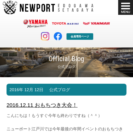
会員専用ページ
Official Blog
公式ブログ
マリンクラブ
ボート販売
2016年 12月 12日
公式ブログ
マリンライフを堪能したい！
安心・納得のボート選び！
ボート免許
シースタイル
2016.12.11 おもちつき大会！
長年の実績と信頼！
Sea-Style
こんにちは！もうすぐ今年も終わりですね（＾＾）
店舗情報
公式ブログ
Shop Info.
Blog
ニューポート江戸川では今年最後の年間イベントのおもちつき