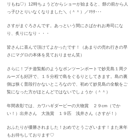
リもね♡）12時ちょうどからショーが始まると、餅の前から人
っ子ひとりいなくなりました＼（＾＾）／ﾏｹﾀ･･･
さすがまぐろさんです。あっという間にさばかれお寿司にな
り、炙りになり・・・
皆さんに喜んで頂けてよかったです！（あまりの売れ行きの早
さにマグロの本体を見ておりません笑）
さらに！プチ遊覧船のようなポンツーンボートで妙見島１周ク
ルーズも好評で、１５分程で島をぐるりとしてきます。島の裏
側は狭く普段行かないところなので、初めて妙見島の全貌をご
覧になった方がほとんどではないでしょうか（＾＾）
年間表彰では、カワハギダービーの大物賞 ２９cm（でか
い！）出井さん 大漁賞 １９匹 浅井さん（さすが！）
おふたりが優勝されました！おめでとうございます！また来年
もお待ちしております♡