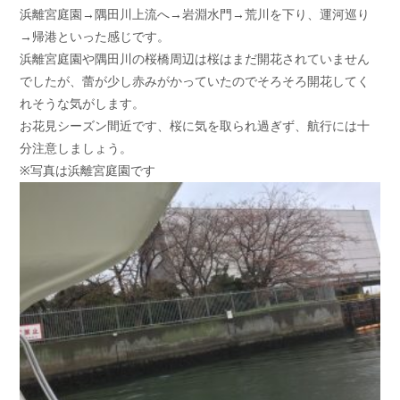
浜離宮庭園→隅田川上流へ→岩淵水門→荒川を下り、運河巡り
お問い合わせ
会社概要
→帰港といった感じです。
Contact us
Company
浜離宮庭園や隅田川の桜橋周辺は桜はまだ開花されていません
採用情報
リンク集
でしたが、蕾が少し赤みがかっていたのでそろそろ開花してく
Recruit
Link
れそうな気がします。
お花見シーズン間近です、桜に気を取られ過ぎず、航行には十
分注意しましょう。
※写真は浜離宮庭園です