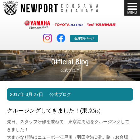
会員専用ページ
Official Blog
公式ブログ
マリンクラブ
ボート販売
2017年 3月 27日
公式ブログ
マリンライフを堪能したい！
安心・納得のボート選び！
ボート免許
シースタイル
クルージングしてきました！(東京港)
長年の実績と信頼！
Sea-Style
先日、スタッフ研修を兼ねて、東京港周辺をクルージングして
店舗情報
公式ブログ
きました！
Shop Info.
Blog
大まかな順路はニューポー江戸川→羽田空港D滑走路→お台場→