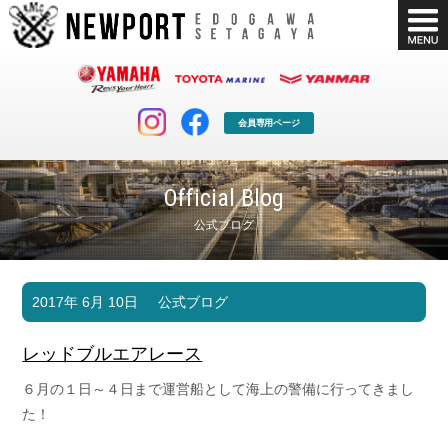
会員専用ページ
Official Blog
公式ブログ
マリンクラブ
ボート販売
2017年 6月 10日
公式ブログ
マリンライフを堪能したい！
安心・納得のボート選び！
ボート免許
シースタイル
レッドブルエアレース
長年の実績と信頼！
Sea-Style
６月の１日～４日まで運営船として海上の警備に行ってきまし
店舗情報
公式ブログ
た！
Shop Info.
Blog