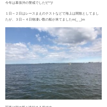
今年は幕張沖の警戒でした!(^^)!
お問い合わせ
会社概要
Contact us
Company
１日～２日はレースまえのテストなどで海上は閑散としてまし
たが、３日～４日物凄い数の船が来てましたm(_ _)m
採用情報
リンク集
Recruit
Link