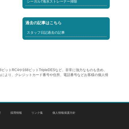
シーガル7海水ストレーナー掃除
過去の記事はこちら
スタッフ日記過去の記事
トRC4や168ビットTripleDESなど、非常に強力なものも含め、
れにより、クレジットカード番号や住所、電話番号などお客様の個人情
要
採用情報
リンク集
個人情報保護方針