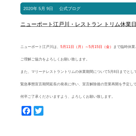
2020年 5月 9日
公式ブログ
ニューポート江戸川・レストラン トリム休業
ニューポート江戸川は、
5月11日（月）～5月15日（金）
まで臨時休業
ご理解ご協力をよろしくお願い致します。
また、マリーナレストラントリムの休業期間について5月8日までとし
緊急事態宣言期間延長の発表に伴い、宣言解除後の営業再開を予定し
何卒ご了承くださいますよう、よろしくお願い致します。
Facebook
Twitter