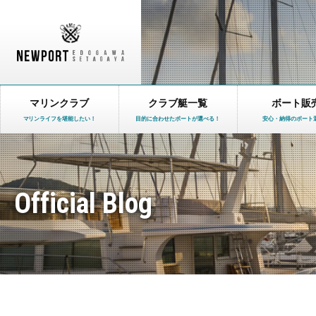
マリンクラブ
クラブ艇一覧
ボート販
マリンライフを堪能したい！
目的に合わせたボートが選べる！
安心・納得のボート
Official Blog