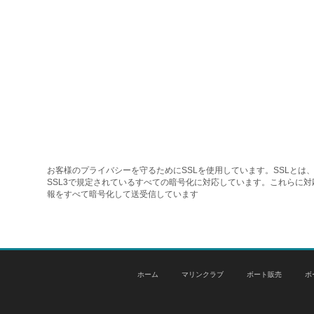
お客様のプライバシーを守るためにSSLを使用しています。SSLとは、
SSL3で規定されているすべての暗号化に対応しています。これらに
報をすべて暗号化して送受信しています
ホーム
マリンクラブ
ボート販売
ボ