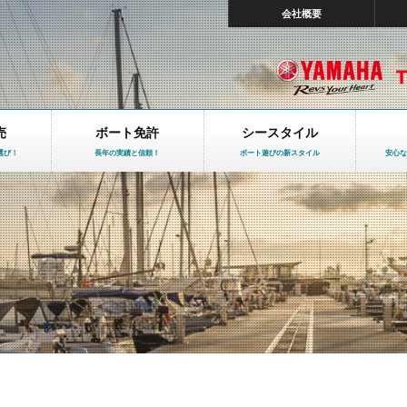
会社概要
売
ボート免許
シースタイル
選び！
長年の実績と信頼！
ボート遊びの新スタイル
安心な