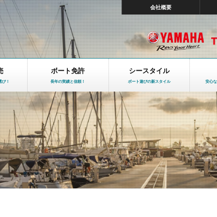
会社概要
売
ボート免許
シースタイル
選び！
長年の実績と信頼！
ボート遊びの新スタイル
安心な