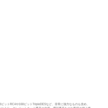
トRC4や168ビットTripleDESなど、非常に強力なものも含め、