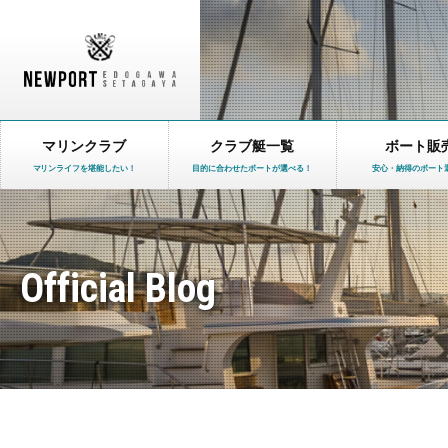
マリンクラブ
クラブ艇一覧
ボート販
マリンライフを堪能したい！
目的に合わせたボートが選べる！
安心・納得のボート
Official Blog