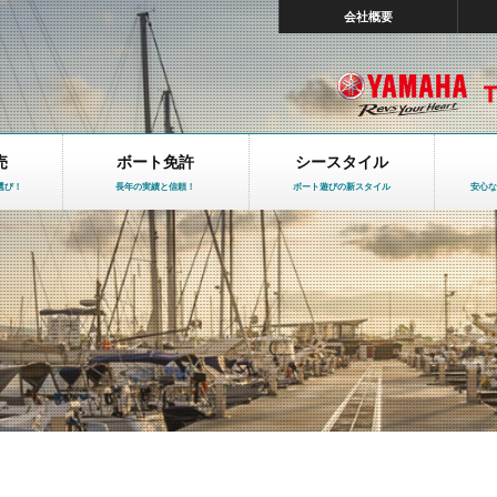
会社概要
売
ボート免許
シースタイル
選び！
長年の実績と信頼！
ボート遊びの新スタイル
安心な