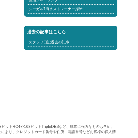
富浦クルージング
シーガル7海水ストレーナー掃除
過去の記事はこちら
スタッフ日記過去の記事
トRC4や168ビットTripleDESなど、非常に強力なものも含め、
れにより、クレジットカード番号や住所、電話番号などお客様の個人情