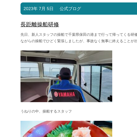
2023年 7月 5日
公式ブログ
長距離操船研修
先日、新人スタッフの操船で千葉県保田の港まで行って帰ってくる研
ながらの操船でひどく緊張しましたが、事故なく無事に終えることが
うねりの中、操船するスタッフ