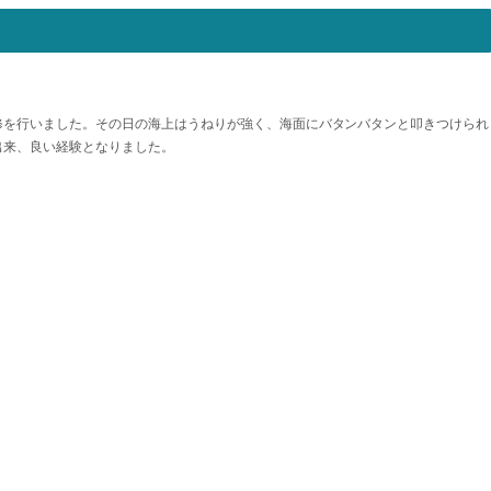
修を行いました。その日の海上はうねりが強く、海面にバタンバタンと叩きつけられ
出来、良い経験となりました。