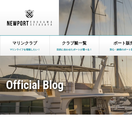
マリンクラブ
クラブ艇一覧
ボート販
マリンライフを堪能したい！
目的に合わせたボートが選べる！
安心・納得のボート
Official Blog