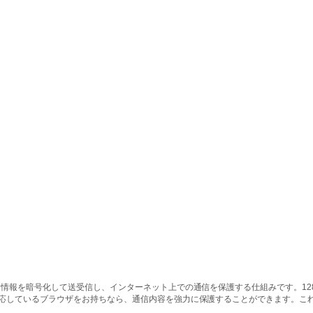
情報を暗号化して送受信し、インターネット上での通信を保護する仕組みです。128ビッ
対応しているブラウザをお持ちなら、通信内容を強力に保護することができます。こ