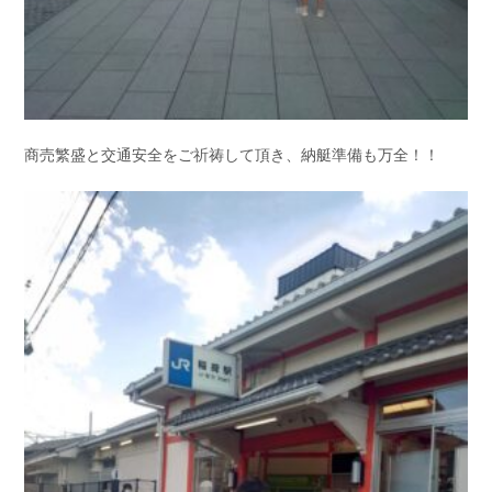
商売繁盛と交通安全をご祈祷して頂き、納艇準備も万全！！