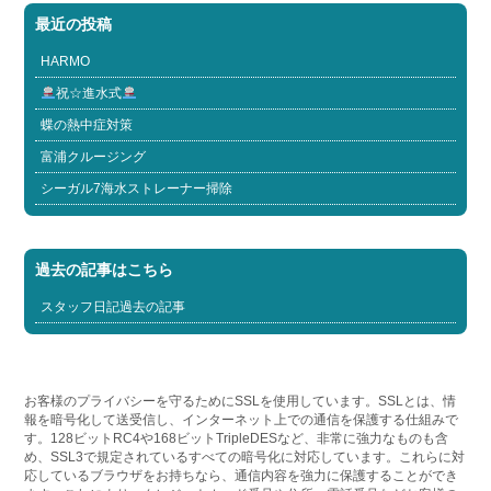
最近の投稿
HARMO
祝☆進水式
蝶の熱中症対策
富浦クルージング
シーガル7海水ストレーナー掃除
過去の記事はこちら
スタッフ日記過去の記事
お客様のプライバシーを守るためにSSLを使用しています。SSLとは、情
報を暗号化して送受信し、インターネット上での通信を保護する仕組みで
す。128ビットRC4や168ビットTripleDESなど、非常に強力なものも含
め、SSL3で規定されているすべての暗号化に対応しています。これらに対
応しているブラウザをお持ちなら、通信内容を強力に保護することができ