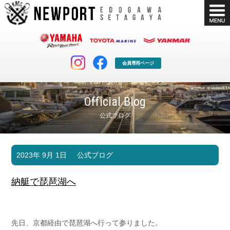
会員専用ページ
Official Blog
公式ブログ
マリンクラブ
ボート販売
2023年 9月 1日
公式ブログ
マリンライフを堪能したい！
安心・納得のボート選び！
ボート免許
シースタイル
納艇で琵琶湖へ
長年の実績と信頼！
Sea-Style
店舗情報
公式ブログ
Shop Info.
Blog
先日、京都経由で琵琶湖へ行って参りました。