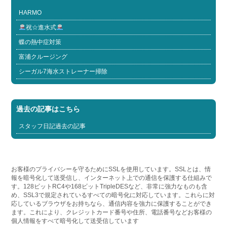
HARMO
祝☆進水式
蝶の熱中症対策
富浦クルージング
シーガル7海水ストレーナー掃除
過去の記事はこちら
スタッフ日記過去の記事
お客様のプライバシーを守るためにSSLを使用しています。SSLとは、情
報を暗号化して送受信し、インターネット上での通信を保護する仕組みで
す。128ビットRC4や168ビットTripleDESなど、非常に強力なものも含
め、SSL3で規定されているすべての暗号化に対応しています。これらに対
応しているブラウザをお持ちなら、通信内容を強力に保護することができ
ます。これにより、クレジットカード番号や住所、電話番号などお客様の
個人情報をすべて暗号化して送受信しています