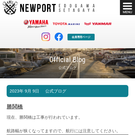
会員専用ページ
Official Blog
公式ブログ
マリンクラブ
ボート販売
2023年 9月 9日
公式ブログ
マリンライフを堪能したい！
安心・納得のボート選び！
ボート免許
シースタイル
勝鬨橋
長年の実績と信頼！
Sea-Style
現在、勝鬨橋は工事が行われています。
店舗情報
公式ブログ
Shop Info.
Blog
航路幅が狭くなってますので、航行には注意してください。