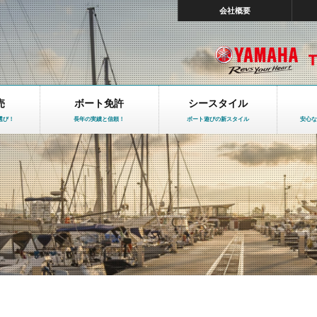
会社概要
売
ボート免許
シースタイル
選び！
長年の実績と信頼！
ボート遊びの新スタイル
安心な