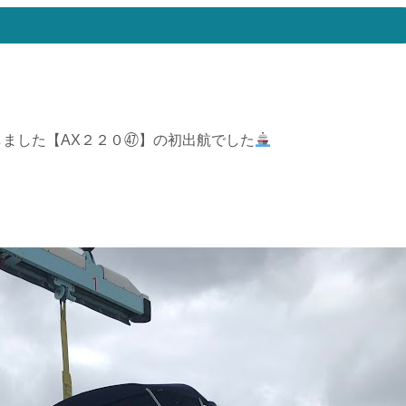
ました【AX２２０㊼】の初出航でした
！