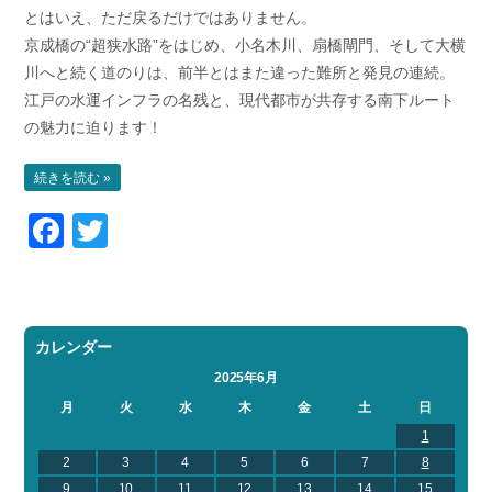
とはいえ、ただ戻るだけではありません。
お問い合わせ
会社概要
京成橋の“超狭水路”をはじめ、小名木川、扇橋閘門、そして大横
Contact us
Company
川へと続く道のりは、前半とはまた違った難所と発見の連続。
採用情報
リンク集
江戸の水運インフラの名残と、現代都市が共存する南下ルート
Recruit
Link
の魅力に迫ります！
続きを読む »
Facebook
Twitter
カレンダー
2025年6月
月
火
水
木
金
土
日
1
2
3
4
5
6
7
8
9
10
11
12
13
14
15