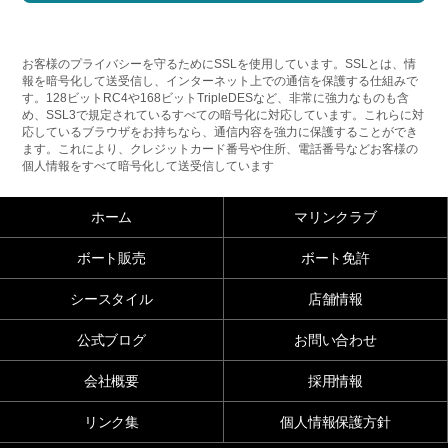
お客様のプライバシーを守るためにSSLを使用しています。SSLとは、情
報を暗号化して送受信し、インターネット上での通信を保護する仕組みで
す。128ビットRC4や168ビットTripleDESなど、非常に強力なものも含
め、SSL3で規定されているすべての暗号化に対応しています。これらに対
応しているブラウザをお持ちなら、通信内容を強力に保護することができ
ます。これにより、クレジットカード番号や住所、電話番号などお客様の
個人情報をすべて暗号化して送受信しています
ホーム
マリンクラブ
ボート販売
ボート免許
シースタイル
店舗情報
公式ブログ
お問い合わせ
会社概要
採用情報
リンク集
個人情報保護方針