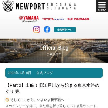
会員専用ページ
Official Blog
公式ブログ
マリンクラブ
ボート販売
2025年 6月 8日
公式ブログ
マリンライフを堪能したい！
安心・納得のボート選び！
ボート免許
シースタイル
【Part 2】出航！旧江戸川から始まる東京水路め
長年の実績と信頼！
Sea-Style
ぐり 完
店舗情報
公式ブログ
そしてここから、いよいよ後半戦へ──
Shop Info.
Blog
スカイツリーを背に、来た道を折り返していく復路のルート。