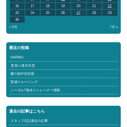
16
17
18
19
20
21
22
23
24
25
26
27
28
29
30
« 5月
7月 »
最近の投稿
HARMO
祝☆進水式
蝶の熱中症対策
富浦クルージング
シーガル7海水ストレーナー掃除
過去の記事はこちら
スタッフ日記過去の記事