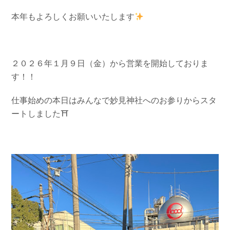
お問い合わせ
会社概要
本年もよろしくお願いいたします
Contact us
Company
採用情報
リンク集
Recruit
Link
２０２６年１月９日（金）から営業を開始しておりま
す！！
仕事始めの本日はみんなで妙見神社へのお参りからスタ
ートしました⛩