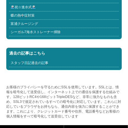
祝☆進水式
蝶の熱中症対策
富浦クルージング
シーガル7海水ストレーナー掃除
過去の記事はこちら
スタッフ日記過去の記事
お客様のプライバシーを守るためにSSLを使用しています。SSLとは、情
報を暗号化して送受信し、インターネット上での通信を保護する仕組みで
す。128ビットRC4や168ビットTripleDESなど、非常に強力なものも含
め、SSL3で規定されているすべての暗号化に対応しています。これらに対
応しているブラウザをお持ちなら、通信内容を強力に保護することができ
ます。これにより、クレジットカード番号や住所、電話番号などお客様の
個人情報をすべて暗号化して送受信しています