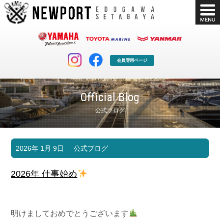
会員専用ページ
Official Blog
公式ブログ
マリンクラブ
ボート販売
2026年 1月 9日
公式ブログ
マリンライフを堪能したい！
安心・納得のボート選び！
ボート免許
シースタイル
2026年 仕事始め
長年の実績と信頼！
Sea-Style
店舗情報
公式ブログ
Shop Info.
Blog
明けましておめでとうございます