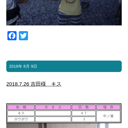
Facebook
Twitter
2018年 8月 9日
2018.7.26 吉田様 キス
魚 種
大 き さ
匹 数
場 所
キス
４７
中ノ瀬
ホウボウ
１