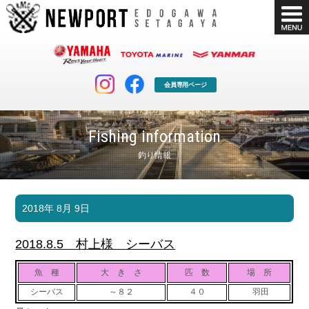
会員専用ページ
Fishing information
釣り情報
マリンクラブ
ボート販売
2018年 8月 9日
マリンライフを堪能したい！
安心・納得のボート選び！
ボート免許
シースタイル
2018.8.5 村上様 シーバス
長年の実績と信頼！
Sea-Style
魚 種
大 き さ
匹 数
場 所
店舗情報
公式ブログ
シーバス
～８２
４０
羽田
Shop Info.
Blog