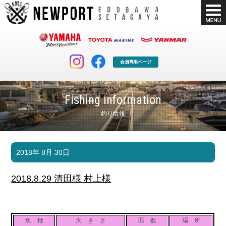
会員専用ページ
Fishing information
釣り情報
マリンクラブ
ボート販売
2018年 8月 30日
マリンライフを堪能したい！
安心・納得のボート選び！
ボート免許
シースタイル
2018.8.29 清田様 村上様
長年の実績と信頼！
Sea-Style
店舗情報
公式ブログ
Shop Info.
Blog
魚 種
大 き さ
匹 数
場 所