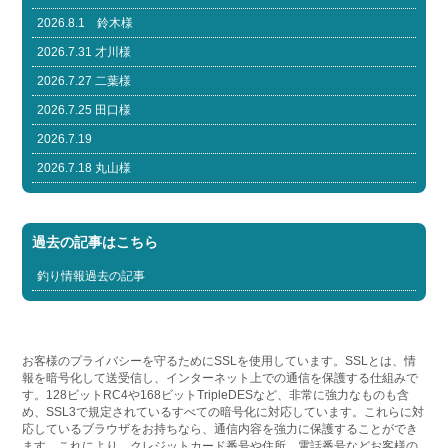
2026.8.1 鈴木様
2026.7.31 才川様
2026.7.27 二葉様
2026.7.25 田口様
2026.7.19
2026.7.18 丸山様
過去の記事はこちら
釣り情報過去の記事
お客様のプライバシーを守るためにSSLを使用しています。SSLとは、情
報を暗号化して送受信し、インターネット上での通信を保護する仕組みで
す。128ビットRC4や168ビットTripleDESなど、非常に強力なものも含
め、SSL3で規定されているすべての暗号化に対応しています。これらに対
応しているブラウザをお持ちなら、通信内容を強力に保護することができ
ます。これにより、クレジットカード番号や住所、電話番号などお客様の