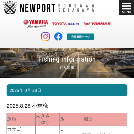
会員専用ページ
Fishing information
釣り情報
マリンクラブ
ボート販売
2025年 8月 28日
マリンライフを堪能したい！
安心・納得のボート選び！
ボート免許
シースタイル
2025.8.28 小林様
長年の実績と信頼！
Sea-Style
大きさ
魚種
匹
場所
店舗情報
公式ブログ
（cm）
Shop Info.
Blog
カサゴ
１