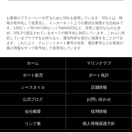
お客様のプライバシーを守るためにSSLを使用しています。SSLとは、情
報を暗号化して送受信し、インターネット上での通信を保護する仕組みで
す。128ビットRC4や168ビットTripleDESなど、非常に強力なものも含
め、SSL3で規定されているすべての暗号化に対応しています。これらに対
応しているブラウザをお持ちなら、通信内容を強力に保護することができ
ます。これにより、クレジットカード番号や住所、電話番号などお客様の
個人情報をすべて暗号化して送受信しています
ホーム
マリンクラブ
ボート販売
ボート免許
シースタイル
店舗情報
公式ブログ
お問い合わせ
会社概要
採用情報
リンク集
個人情報保護方針