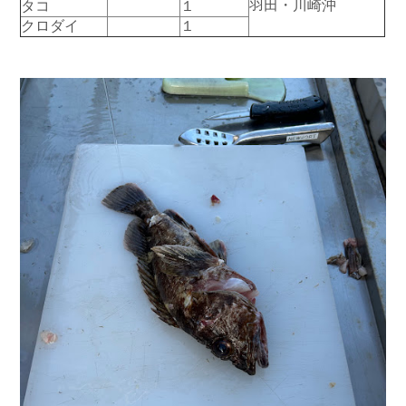
羽田・川崎沖
タコ
１
お問い合わせ
会社概要
クロダイ
１
Contact us
Company
採用情報
リンク集
Recruit
Link