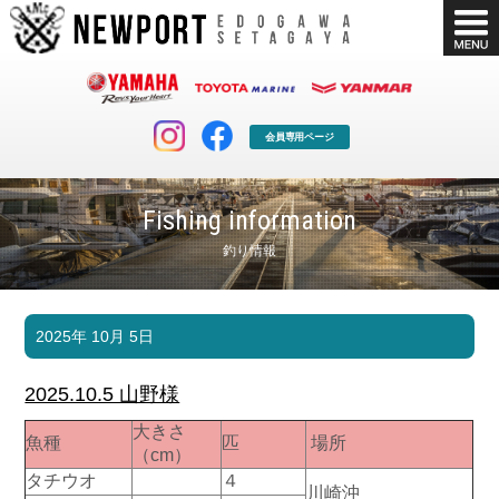
会員専用ページ
Fishing information
釣り情報
マリンクラブ
ボート販売
2025年 10月 5日
マリンライフを堪能したい！
安心・納得のボート選び！
ボート免許
シースタイル
2025.10.5 山野様
長年の実績と信頼！
Sea-Style
大きさ
魚種
匹
場所
店舗情報
公式ブログ
（cm）
Shop Info.
Blog
タチウオ
４
川崎沖