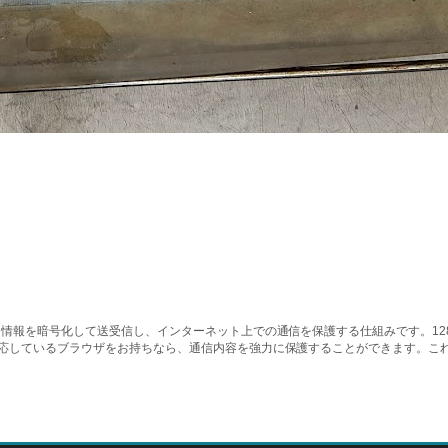
情報を暗号化して送受信し、インターネット上での通信を保護する仕組みです。128ビッ
対応しているブラウザをお持ちなら、通信内容を強力に保護することができます。こ