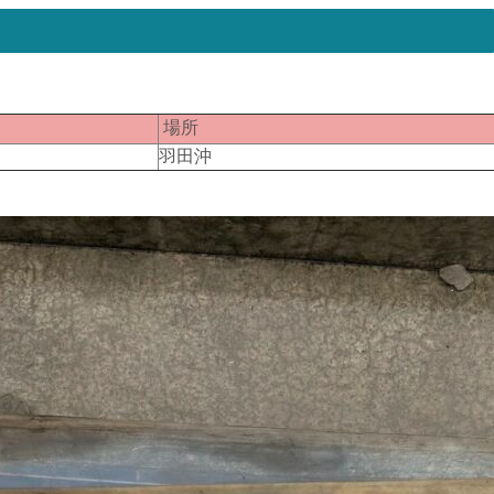
匹
場所
４
羽田沖