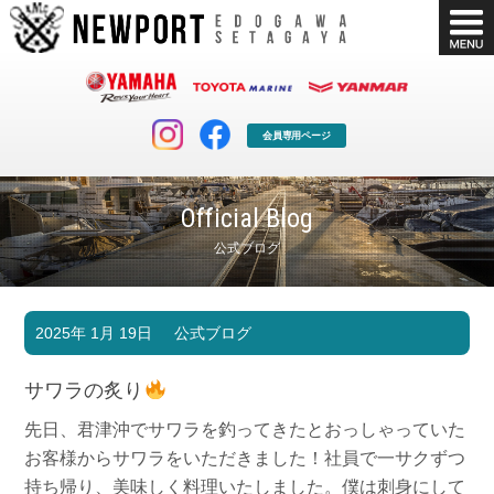
会員専用ページ
Official Blog
公式ブログ
マリンクラブ
ボート販売
2025年 1月 19日
公式ブログ
マリンライフを堪能したい！
安心・納得のボート選び！
ボート免許
シースタイル
サワラの炙り
長年の実績と信頼！
Sea-Style
先日、君津沖でサワラを釣ってきたとおっしゃっていた
店舗情報
公式ブログ
お客様からサワラをいただきました！社員で一サクずつ
Shop Info.
Blog
持ち帰り、美味しく料理いたしました。僕は刺身にして