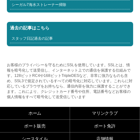
シーガル7海水ストレーナー掃除
過去の記事はこちら
スタッフ日記過去の記事
お客様のプライバシーを守るためにSSLを使用しています。SSLとは、情
報を暗号化して送受信し、インターネット上での通信を保護する仕組みで
す。128ビットRC4や168ビットTripleDESなど、非常に強力なものも含
め、SSL3で規定されているすべての暗号化に対応しています。これらに対
応しているブラウザをお持ちなら、通信内容を強力に保護することができ
ます。これにより、クレジットカード番号や住所、電話番号などお客様の
個人情報をすべて暗号化して送受信しています
ホーム
マリンクラブ
ボート販売
ボート免許
シースタイル
店舗情報