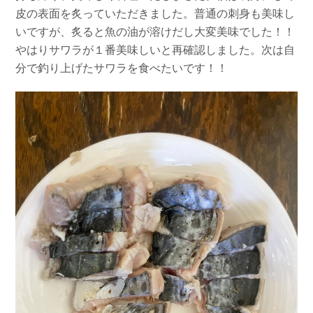
皮の表面を炙っていただきました。普通の刺身も美味し
お問い合わせ
会社概要
Contact us
Company
いですが、炙ると魚の油が溶けだし大変美味でした！！
やはりサワラが１番美味しいと再確認しました。次は自
採用情報
リンク集
分で釣り上げたサワラを食べたいです！！
Recruit
Link