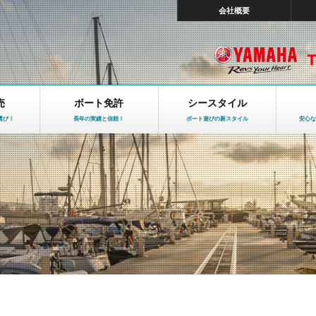
会社概要
売
ボート免許
シースタイル
選び！
長年の実績と信頼！
ボート遊びの新スタイル
安心な