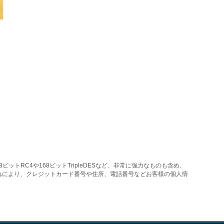
トRC4や168ビットTripleDESなど、非常に強力なものも含め、
れにより、クレジットカード番号や住所、電話番号などお客様の個人情