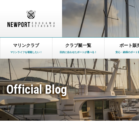
マリンクラブ
クラブ艇一覧
ボート販
マリンライフを堪能したい！
目的に合わせたボートが選べる！
安心・納得のボート
Official Blog