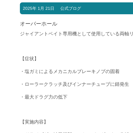
2025年 1月 21日
公式ブログ
オーバーホール
ジャイアントベイト専用機として使用している両軸
【症状】
・塩ガミによるメカニカルブレーキノブの固着
・ローラークラッチ及びインナーチューブに錆発生
・最大ドラグ力の低下
【実施内容】