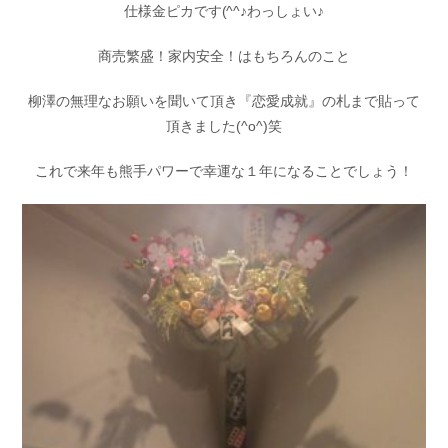
仕様金ピカです(^^♪わっしょい♪
お問い合わせ
会社概要
Contact us
Company
商売繁盛！家内安全！はもちろんのこと
採用情報
リンク集
柳澤の無理なお願いを聞いて頂き『恋愛成就』の札まで貼って
Recruit
Link
頂きました(^o^)笑
これで来年も熊手パワーで幸運な１年になることでしょう！