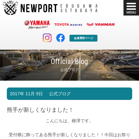
会員専用ページ
Official Blog
公式ブログ
マリンクラブ
ボート販売
2017年 11月 9日
公式ブログ
マリンライフを堪能したい！
安心・納得のボート選び！
ボート免許
シースタイル
熊手が新しくなりました！
長年の実績と信頼！
Sea-Style
こんにちは、柳澤です。
店舗情報
公式ブログ
Shop Info.
Blog
受付横に飾ってある熊手が新しくなりました！！今回はお祭り