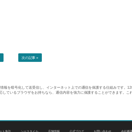
事
次の記事 »
情報を暗号化して送受信し、インターネット上での通信を保護する仕組みです。128ビッ
対応しているブラウザをお持ちなら、通信内容を強力に保護することができます。こ
ート免許
シースタイル
店舗情報
公式ブログ
お問い合わせ
会社概