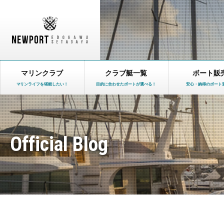
マリンクラブ
クラブ艇一覧
ボート販
マリンライフを堪能したい！
目的に合わせたボートが選べる！
安心・納得のボート
Official Blog