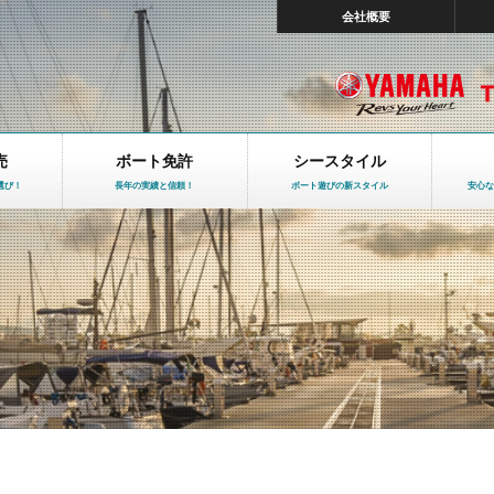
会社概要
売
ボート免許
シースタイル
選び！
長年の実績と信頼！
ボート遊びの新スタイル
安心な