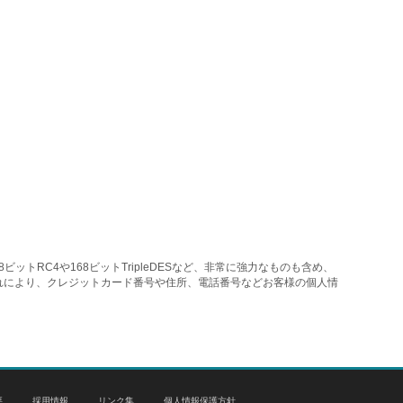
トRC4や168ビットTripleDESなど、非常に強力なものも含め、
れにより、クレジットカード番号や住所、電話番号などお客様の個人情
要
採用情報
リンク集
個人情報保護方針