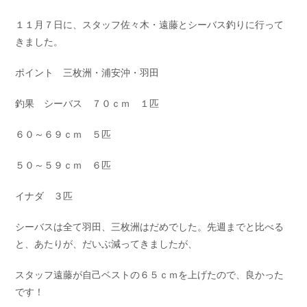
お問い合わせ
会社概要
１１月７日に、スタッフ佐々木・遠藤とシーバス釣りに行って
Contact us
Company
きました。
採用情報
リンク集
Recruit
Link
ポイント 三枚洲・浦安沖・羽田
釣果 シーバス ７０ｃｍ １匹
６０～６９ｃｍ ５匹
５０～５９ｃｍ ６匹
イナダ ３匹
シーバスは全て羽田、三枚洲はだめでした。先週までと比べる
と、あたりが、だいぶ減ってきましたが、
スタッフ遠藤が自己ベストの６５ｃｍを上げたので、良かった
です！