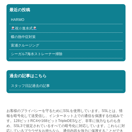
最近の投稿
HARMO
祝☆進水式
蝶の熱中症対策
富浦クルージング
シーガル7海水ストレーナー掃除
過去の記事はこちら
スタッフ日記過去の記事
お客様のプライバシーを守るためにSSLを使用しています。SSLとは、情
報を暗号化して送受信し、インターネット上での通信を保護する仕組みで
す。128ビットRC4や168ビットTripleDESなど、非常に強力なものも含
め、SSL3で規定されているすべての暗号化に対応しています。これらに対
応しているブラウザをお持ちなら、通信内容を強力に保護することができ