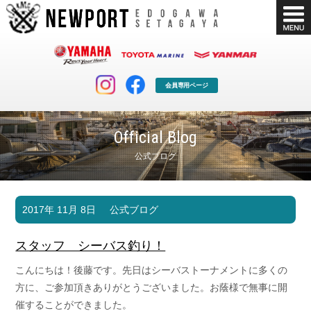
会員専用ページ
Official Blog
公式ブログ
マリンクラブ
ボート販売
2017年 11月 8日
公式ブログ
マリンライフを堪能したい！
安心・納得のボート選び！
ボート免許
シースタイル
スタッフ シーバス釣り！
長年の実績と信頼！
Sea-Style
こんにちは！後藤です。先日はシーバストーナメントに多くの
店舗情報
公式ブログ
方に、ご参加頂きありがとうございました。お蔭様で無事に開
Shop Info.
Blog
催することができました。